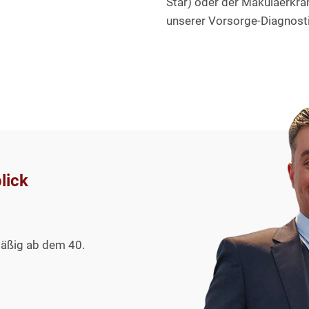
Star) oder der Makulaerkra
unserer Vorsorge-Diagnosti
lick
mäßig ab dem 40.